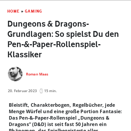
HOME
»
GAMING
Dungeons & Dragons-
Grundlagen: So spielst Du den
Pen-&-Paper-Rollenspiel-
Klassiker
Roman Maas
20. Februar 2023
15 min.
Bleistift, Charakterbogen, Regelbücher, jede
Menge Würfel und eine große Portion Fantasie:
Das Pen-&-Paper-Rollenspiel „Dungeons &
Dragons” (D&D) ist seit fast 50 Jahren ein
Phänomen, das Spielbegeisterte aller