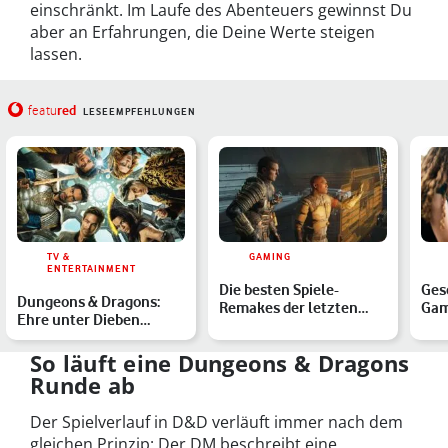
einschränkt. Im Laufe des Abenteuers gewinnst Du
aber an Erfahrungen, die Deine Werte steigen
lassen.
red
featu
LESEEMPFEHLUNGEN
TV &
GAMING
ENTERTAINMENT
Die besten Spiele-
Ges
Dungeons & Dragons:
Remakes der letzten
Gam
Ehre unter Dieben
Jahre
ana
streamen – Alle Infos
nic
zum H…
So läuft eine Dungeons & Dragons
Runde ab
Der Spielverlauf in D&D verläuft immer nach dem
gleichen Prinzip: Der DM beschreibt eine