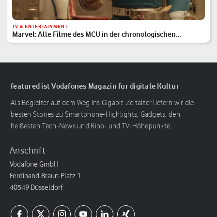
TV & ENTERTAINMENT
Marvel: Alle Filme des MCU in der chronologischen
Reihenfolge
featured ist Vodafones Magazin für digitale Kultur
Als Begleiter auf dem Weg ins Gigabit-Zeitalter liefern wir die
besten Stories zu Smartphone-Highlights, Gadgets, den
heißesten Tech-News und Kino- und TV-Höhepunkte.
Anschrift
Vodafone GmbH
Ferdinand-Braun-Platz 1
40549 Düsseldorf