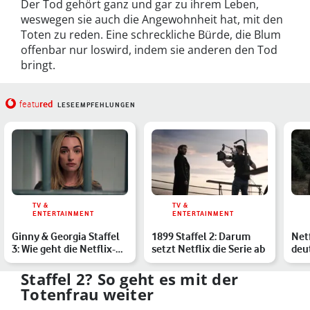
Der Tod gehört ganz und gar zu ihrem Leben,
weswegen sie auch die Angewohnheit hat, mit den
Toten zu reden. Eine schreckliche Bürde, die Blum
offenbar nur loswird, indem sie anderen den Tod
bringt.
red
featu
LESEEMPFEHLUNGEN
TV &
TV &
ENTERTAINMENT
ENTERTAINMENT
Ginny & Georgia Staffel
1899 Staffel 2: Darum
Netf
3: Wie geht die Netflix-
setzt Netflix die Serie ab
deu
Serie weiter?
Übe
Staffel 2? So geht es mit der
Totenfrau weiter