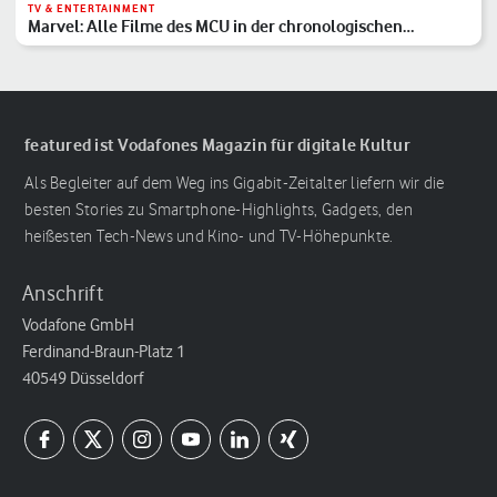
TV & ENTERTAINMENT
Marvel: Alle Filme des MCU in der chronologischen
Reihenfolge
featured ist Vodafones Magazin für digitale Kultur
Als Begleiter auf dem Weg ins Gigabit-Zeitalter liefern wir die
besten Stories zu Smartphone-Highlights, Gadgets, den
heißesten Tech-News und Kino- und TV-Höhepunkte.
Anschrift
Vodafone GmbH
Ferdinand-Braun-Platz 1
40549 Düsseldorf