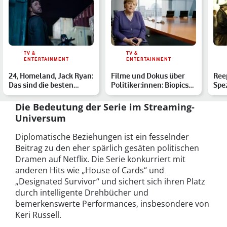
TV &
TV &
ENTERTAINMENT
ENTERTAINMENT
24, Homeland, Jack Ryan:
Filme und Dokus über
Ree
Das sind die besten
Politiker:innen: Biopics
Spez
Agent:innen-Serien f…
zeigen Politik aus …
wah
geh
Die Bedeutung der Serie im Streaming-
Universum
Diplomatische Beziehungen ist ein fesselnder
Beitrag zu den eher spärlich gesäten politischen
Dramen auf Netflix. Die Serie konkurriert mit
anderen Hits wie „House of Cards“ und
„Designated Survivor“ und sichert sich ihren Platz
durch intelligente Drehbücher und
bemerkenswerte Performances, insbesondere von
Keri Russell.