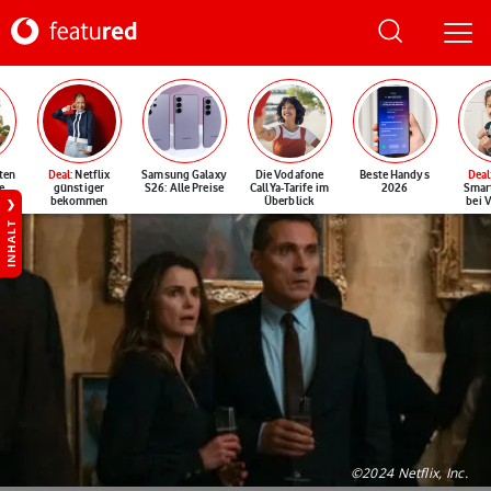
ten
Deal
: Netflix
Samsung Galaxy
Die Vodafone
Beste Handys
Deal
e
günstiger
S26: Alle Preise
CallYa-Tarife im
2026
Smar
bekommen
Überblick
bei 
INHALT
©2024 Netflix, Inc.