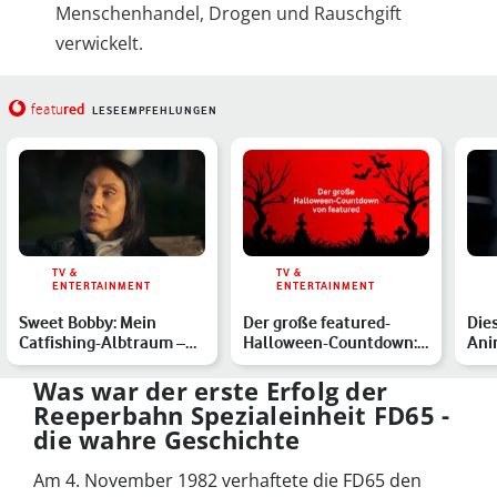
Menschenhandel, Drogen und Rauschgift
verwickelt.
red
featu
LESEEMPFEHLUNGEN
TV &
TV &
ENTERTAINMENT
ENTERTAINMENT
Sweet Bobby: Mein
Der große featured-
Die
Catfishing-Albtraum –
Halloween-Countdown: 5
Ani
die wahre Geschichte
Horrorfilm-Anekdoten
Net
hint…
zu…
Was war der erste Erfolg der
Reeperbahn Spezialeinheit FD65 -
die wahre Geschichte
Am 4. November 1982 verhaftete die FD65 den