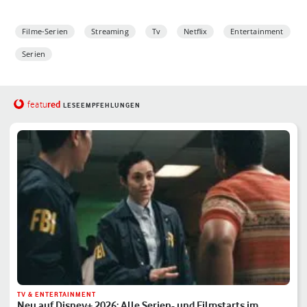
Filme-Serien
Streaming
Tv
Netflix
Entertainment
Serien
red
featu
LESEEMPFEHLUNGEN
TV & ENTERTAINMENT
Neu auf Disney+ 2026: Alle Serien- und Filmstarts im