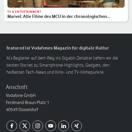
TV & ENTERTAINMENT
Marvel: Alle Filme des MCU in der chronologischen
Reihenfolge
featured ist Vodafones Magazin für digitale Kultur
Als Begleiter auf dem Weg ins Gigabit-Zeitalter liefern wir die
besten Stories zu Smartphone-Highlights, Gadgets, den
heißesten Tech-News und Kino- und TV-Höhepunkte.
Anschrift
Vodafone GmbH
Ferdinand-Braun-Platz 1
40549 Düsseldorf