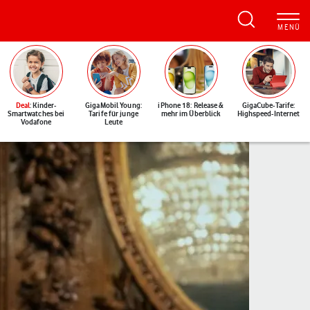
Deal
: Kinder-
GigaMobil Young:
iPhone 18: Release &
GigaCube-Tarife:
Smartwatches bei
Tarife für junge
mehr im Überblick
Highspeed-Internet
Vodafone
Leute