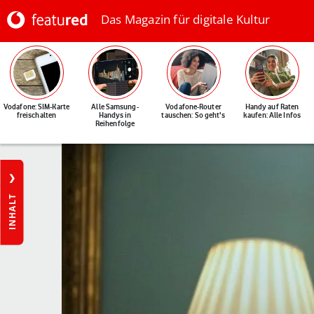
Das Magazin für digitale Kultur
Vodafone: SIM-Karte
Alle Samsung-
Vodafone-Router
Handy auf Raten
freischalten
Handys in
tauschen: So geht's
kaufen: Alle Infos
Reihenfolge
INHALT