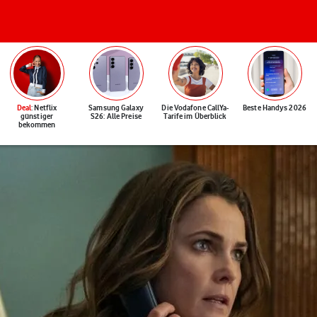
Deal
: Netflix
Samsung Galaxy
Die Vodafone CallYa-
Beste Handys 2026
günstiger
S26: Alle Preise
Tarife im Überblick
bekommen