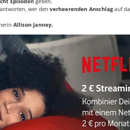
cht Episoden
geben.
beantworten, wer den
verheerenden Anschlag
auf da
nerin
Allison Janney.