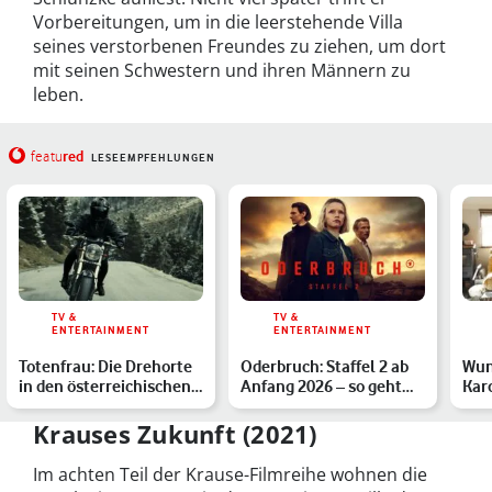
Vorbereitungen, um in die leerstehende Villa
seines verstorbenen Freundes zu ziehen, um dort
mit seinen Schwestern und ihren Männern zu
leben.
red
featu
LESEEMPFEHLUNGEN
TV &
TV &
ENTERTAINMENT
ENTERTAINMENT
Totenfrau: Die Drehorte
Oderbruch: Staffel 2 ab
Wun
in den österreichischen
Anfang 2026 – so geht
Kar
Alpen
der Mystery-Thrille…
Wun
For
Krauses Zukunft (2021)
Im achten Teil der Krause-Filmreihe wohnen die