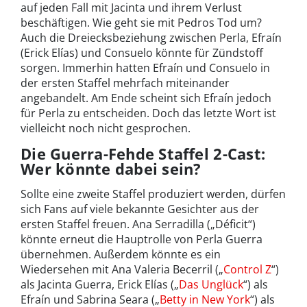
auf jeden Fall mit Jacinta und ihrem Verlust
beschäftigen. Wie geht sie mit Pedros Tod um?
Auch die Dreiecksbeziehung zwischen Perla, Efraín
(Erick Elías) und Consuelo könnte für Zündstoff
sorgen. Immerhin hatten Efraín und Consuelo in
der ersten Staffel mehrfach miteinander
angebandelt. Am Ende scheint sich Efraín jedoch
für Perla zu entscheiden. Doch das letzte Wort ist
vielleicht noch nicht gesprochen.
Die Guerra-Fehde Staffel 2-Cast:
Wer könnte dabei sein?
Sollte eine zweite Staffel produziert werden, dürfen
sich Fans auf viele bekannte Gesichter aus der
ersten Staffel freuen. Ana Serradilla („Déficit“)
könnte erneut die Hauptrolle von Perla Guerra
übernehmen. Außerdem könnte es ein
Wiedersehen mit Ana Valeria Becerril („
Control Z
“)
als Jacinta Guerra, Erick Elías („
Das Unglück
“) als
Efraín und Sabrina Seara („
Betty in New York
“) als