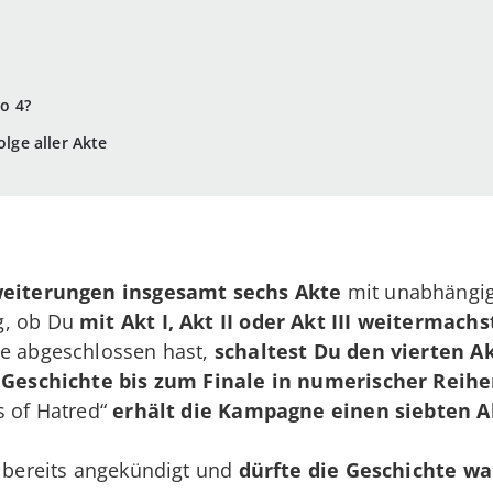
lo 4?
olge aller Akte
weiterungen insgesamt
sechs Akte
mit unabhängig
g, ob Du
mit
Akt I, Akt II oder Akt III weitermachs
te abgeschlossen hast,
schaltest Du den vierten Akt
e
Geschichte bis zum Finale
in numerischer Reihe
s of Hatred“
erhält die Kampagne einen siebten A
t bereits angekündigt und
dürfte die Geschichte wa