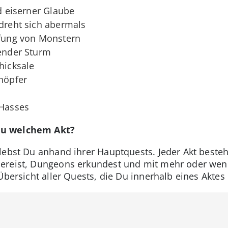
d eiserner Glaube
dreht sich abermals
fung von Monstern
ender Sturm
hicksale
höpfer
Hasses
zu welchem Akt?
lebst Du anhand ihrer Hauptquests. Jeder Akt beste
ereist, Dungeons erkundest und mit mehr oder weni
 Übersicht aller Quests, die Du innerhalb eines Aktes