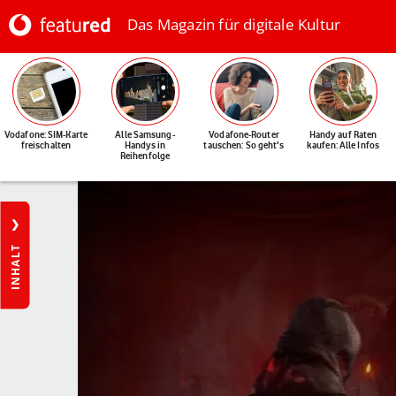
Das Magazin für digitale Kultur
Vodafone: SIM-Karte
Alle Samsung-
Vodafone-Router
Handy auf Raten
freischalten
Handys in
tauschen: So geht's
kaufen: Alle Infos
Reihenfolge
INHALT