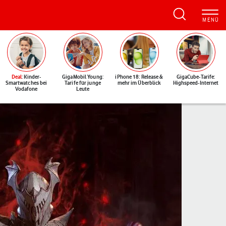
Deal
: Kinder-
GigaMobil Young:
iPhone 18: Release &
GigaCube-Tarife:
Smartwatches bei
Tarife für junge
mehr im Überblick
Highspeed-Internet
Vodafone
Leute