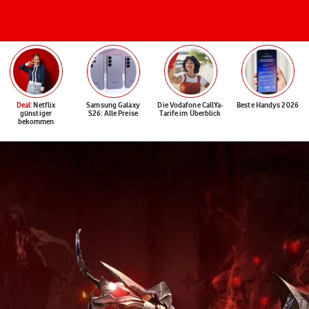
Deal
: Netflix
Samsung Galaxy
Die Vodafone CallYa-
Beste Handys 2026
günstiger
S26: Alle Preise
Tarife im Überblick
bekommen