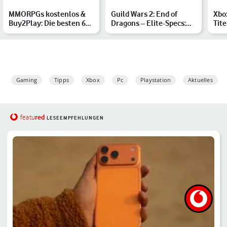
MMORPGs kostenlos &
Guild Wars 2: End of
Xbo
Buy2Play: Die besten 6
Dragons – Elite-Specs:
Tite
Alternativen zu WoW
Alle neuen Spezialisi…
ver
Mär
Gaming
Tipps
Xbox
Pc
Playstation
Aktuelles
red
featu
LESEEMPFEHLUNGEN