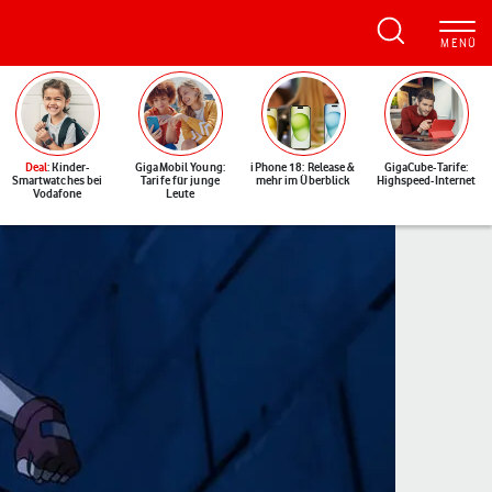
Deal
: Kinder-
GigaMobil Young:
iPhone 18: Release &
GigaCube-Tarife:
Smartwatches bei
Tarife für junge
mehr im Überblick
Highspeed-Internet
Vodafone
Leute