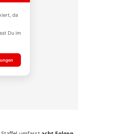
 Staffel umfasst
acht Folgen
.