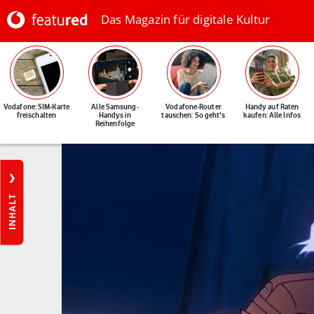
Das Magazin für digitale Kultur
Vodafone: SIM-Karte
Alle Samsung-
Vodafone-Router
Handy auf Raten
freischalten
Handys in
tauschen: So geht's
kaufen: Alle Infos
Reihenfolge
INHALT