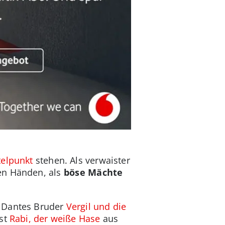
elpunkt
stehen. Als verwaister
en Händen, als
böse Mächte
e Dantes Bruder
Vergil und die
ist
Rabi, der weiße Hase
aus