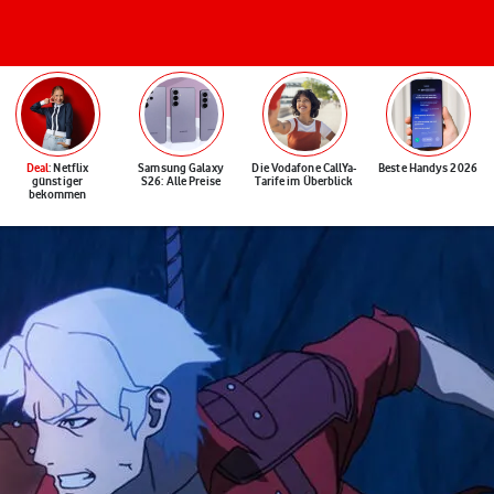
Deal
: Netflix
Samsung Galaxy
Die Vodafone CallYa-
Beste Handys 2026
günstiger
S26: Alle Preise
Tarife im Überblick
bekommen