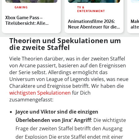
GAMING
TV &
ENTERTAINMENT
Xbox Game Pass –
Animationsfilme 2026:
Mak
Titelübersicht: Alle
Neue Abenteuer für die
alt
verfügbaren Spiele im
Kinoleinwand
Übe
März …
Theorien und Spekulationen um
die zweite Staffel
Viele Theorien darüber, was in der zweiten Staffel
von Arcane passiert, basieren auf den Ereignissen
der Serie selbst. Allerdings ermöglicht das
Universum von League of Legends vieles, was neue
Charaktere und Ereignisse betrifft. Wir haben die
wichtigsten Spekulationen
für Dich
zusammengefasst:
Jayce und Viktor sind die einzigen
Überlebenden von Jinx' Angriff
: Die wichtigste
Frage der zweiten Staffel betrifft den Ausgang
der Explosion Die erste Staffel endet mit einer