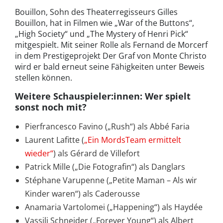
Bouillon, Sohn des Theaterregisseurs Gilles
Bouillon, hat in Filmen wie „War of the Buttons“,
„High Society“ und „The Mystery of Henri Pick“
mitgespielt. Mit seiner Rolle als Fernand de Morcerf
in dem Prestigeprojekt Der Graf von Monte Christo
wird er bald erneut seine Fähigkeiten unter Beweis
stellen können.
Weitere Schauspieler:innen: Wer spielt
sonst noch mit?
Pierfrancesco Favino („Rush“) als Abbé Faria
Laurent Lafitte (
„Ein MordsTeam ermittelt
wieder“
) als Gérard de Villefort
Patrick Mille („Die Fotografin“) als Danglars
Stéphane Varupenne („Petite Maman – Als wir
Kinder waren“) als Caderousse
Anamaria Vartolomei („Happening“) als Haydée
Vassili Schneider („Forever Young“) als Albert