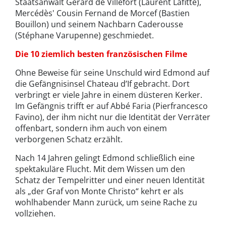
Staatsanwalt Gérard de Villefort (Laurent Lafitte),
Mercédès' Cousin Fernand de Morcef (Bastien
Bouillon) und seinem Nachbarn Caderousse
(Stéphane Varupenne) geschmiedet.
Die 10 ziemlich besten französischen Filme
Ohne Beweise für seine Unschuld wird Edmond auf
die Gefängnisinsel Chateau d’If gebracht. Dort
verbringt er viele Jahre in einem düsteren Kerker.
Im Gefängnis trifft er auf Abbé Faria (Pierfrancesco
Favino), der ihm nicht nur die Identität der Verräter
offenbart, sondern ihm auch von einem
verborgenen Schatz erzählt.
Nach 14 Jahren gelingt Edmond schließlich eine
spektakuläre Flucht. Mit dem Wissen um den
Schatz der Tempelritter und einer neuen Identität
als „der Graf von Monte Christo“ kehrt er als
wohlhabender Mann zurück, um seine Rache zu
vollziehen.