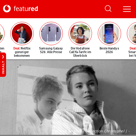
ten
Deal
: Netflix
Samsung Galaxy
Die Vodafone
Beste Handys
Deal
e
günstiger
S26: Alle Preise
CallYa-Tarife im
2026
Smar
bekommen
Überblick
bei 
INHALT
©picture alliance / Collection Christophel | -