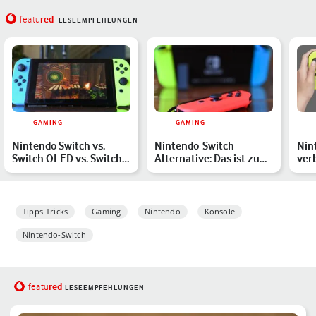
red
featu
LESEEMPFEHLUNGEN
GAMING
GAMING
Nintendo Switch vs.
Nintendo-Switch-
Nin
Switch OLED vs. Switch
Alternative: Das ist zum
ver
Lite: Welches Modell l…
Android-Handheld von
Blu
Qua…
der
Tipps-Tricks
Gaming
Nintendo
Konsole
Nintendo-Switch
red
featu
LESEEMPFEHLUNGEN