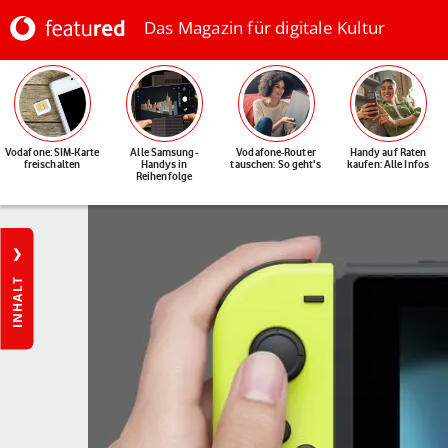
Das Magazin für digitale Kultur
Vodafone: SIM-Karte
Alle Samsung-
Vodafone-Router
Handy auf Raten
freischalten
Handys in
tauschen: So geht's
kaufen: Alle Infos
Reihenfolge
INHALT