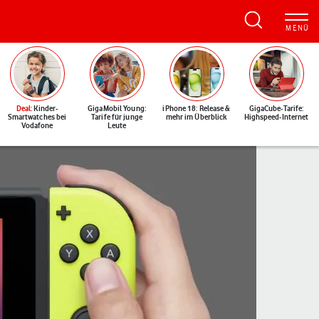
Deal
: Kinder-
GigaMobil Young:
iPhone 18: Release &
GigaCube-Tarife:
Smartwatches bei
Tarife für junge
mehr im Überblick
Highspeed-Internet
Vodafone
Leute