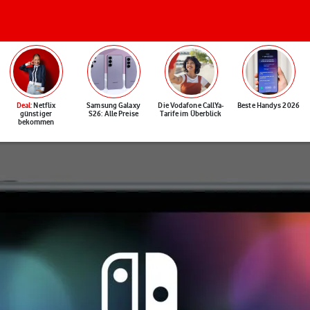
Deal
: Netflix
Samsung Galaxy
Die Vodafone CallYa-
Beste Handys 2026
günstiger
S26: Alle Preise
Tarife im Überblick
bekommen