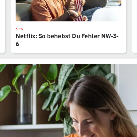
APPS
Netflix: So behebst Du Fehler NW-3-
6