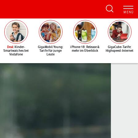
Deal
: Kinder-
GigaMobil Young:
iPhone 18: Release &
GigaCube-Tarife:
Smartwatches bei
Tarife für junge
mehr im Überblick
Highspeed-Internet
Vodafone
Leute