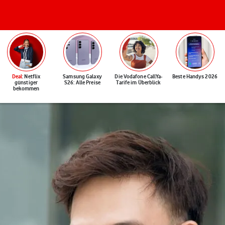
Deal
: Netflix
Samsung Galaxy
Die Vodafone CallYa-
Beste Handys 2026
günstiger
S26: Alle Preise
Tarife im Überblick
bekommen