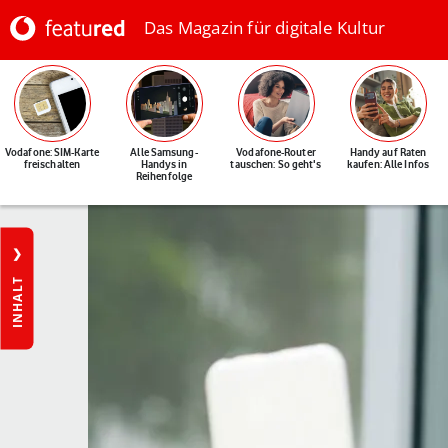
Das Magazin für digitale Kultur
Vodafone: SIM-Karte
Alle Samsung-
Vodafone-Router
Handy auf Raten
freischalten
Handys in
tauschen: So geht's
kaufen: Alle Infos
Reihenfolge
INHALT