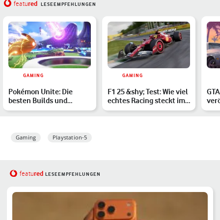
red
featu
LESEEMPFEHLUNGEN
GAMING
GAMING
Pokémon Unite: Die
F1 25 &shy; Test: Wie viel
GTA 
besten Builds und
echtes Racing steckt im
verö
Movesets für jedes
neuen Formel 1…
bis
Pokémon
Gaming
Playstation-5
red
featu
LESEEMPFEHLUNGEN