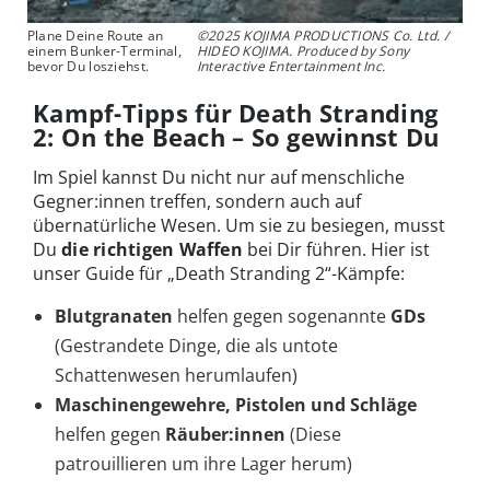
Plane Deine Route an
©2025 KOJIMA PRODUCTIONS Co. Ltd. /
einem Bunker-Terminal,
HIDEO KOJIMA. Produced by Sony
bevor Du losziehst.
Interactive Entertainment Inc.
Kampf-Tipps für Death Stranding
2: On the Beach – So gewinnst Du
Im Spiel kannst Du nicht nur auf menschliche
Gegner:innen treffen, sondern auch auf
übernatürliche Wesen. Um sie zu besiegen, musst
Du
die richtigen Waffen
bei Dir führen. Hier ist
unser Guide für „Death Stranding 2“-Kämpfe:
Blutgranaten
helfen gegen sogenannte
GDs
(Gestrandete Dinge, die als untote
Schattenwesen herumlaufen)
Maschinengewehre, Pistolen und Schläge
helfen gegen
Räuber:innen
(Diese
patrouillieren um ihre Lager herum)