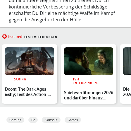
damit andere Gegner:innen zu treffen: Durch
kontinuierliche Verbesserung der Schildsäge
erschaffst Du Dir eine mächtige Waffe im Kampf
gegen die Ausgeburten der Hölle.
red
featu
LESEEMPFEHLUNGEN
GAMING
TV &
ENTERTAINMENT
Doom: The Dark Ages
Die
Spieleverfilmungen 2026
&shy; Test des Action-
2026
und darüber hinaus:
Games: Was hat das
High
Diese Adaptionen sind…
Preq…
bes
Gaming
Pc
Konsole
Games