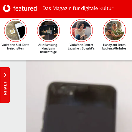
Das Magazin für digitale Kultur
Vodafone: SIM-Karte
Alle Samsung-
Vodafone-Router
Handy auf Raten
freischalten
Handys in
tauschen: So geht's
kaufen: Alle Infos
Reihenfolge
INHALT