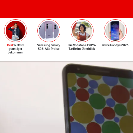
Deal
: Netflix
Samsung Galaxy
Die Vodafone CallYa-
Beste Handys 2026
günstiger
S26: Alle Preise
Tarife im Überblick
bekommen