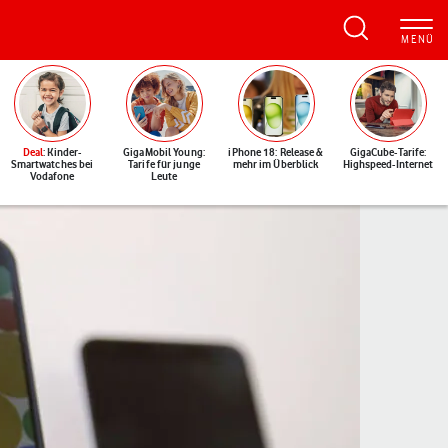
Deal
: Kinder-
GigaMobil Young:
iPhone 18: Release &
GigaCube-Tarife:
Smartwatches bei
Tarife für junge
mehr im Überblick
Highspeed-Internet
Vodafone
Leute