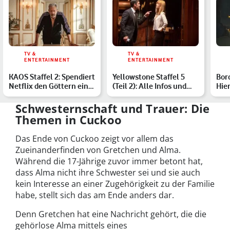
TV &
TV &
ENTERTAINMENT
ENTERTAINMENT
KAOS Staffel 2: Spendiert
Yellowstone Staffel 5
Bor
Netflix den Göttern eine
(Teil 2): Alle Infos und
Hier
Fortsetzung?
Streaming-Optionen
Ada
Schwesternschaft und Trauer: Die
Themen in Cuckoo
Das Ende von Cuckoo zeigt vor allem das
Zueinanderfinden von Gretchen und Alma.
Während die 17-Jährige zuvor immer betont hat,
dass Alma nicht ihre Schwester sei und sie auch
kein Interesse an einer Zugehörigkeit zu der Familie
habe, stellt sich das am Ende anders dar.
Denn Gretchen hat eine Nachricht gehört, die die
gehörlose Alma mittels eines