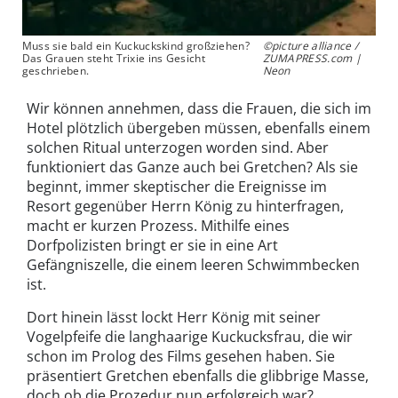
Muss sie bald ein Kuckuckskind großziehen?
©picture alliance /
Das Grauen steht Trixie ins Gesicht
ZUMAPRESS.com |
geschrieben.
Neon
Wir können annehmen, dass die Frauen, die sich im
Hotel plötzlich übergeben müssen, ebenfalls einem
solchen Ritual unterzogen worden sind. Aber
funktioniert das Ganze auch bei Gretchen? Als sie
beginnt, immer skeptischer die Ereignisse im
Resort gegenüber Herrn König zu hinterfragen,
macht er kurzen Prozess. Mithilfe eines
Dorfpolizisten bringt er sie in eine Art
Gefängniszelle, die einem leeren Schwimmbecken
ist.
Dort hinein lässt lockt Herr König mit seiner
Vogelpfeife die langhaarige Kuckucksfrau, die wir
schon im Prolog des Films gesehen haben. Sie
präsentiert Gretchen ebenfalls die glibbrige Masse,
doch ob die Prozedur nun erfolgreich war?