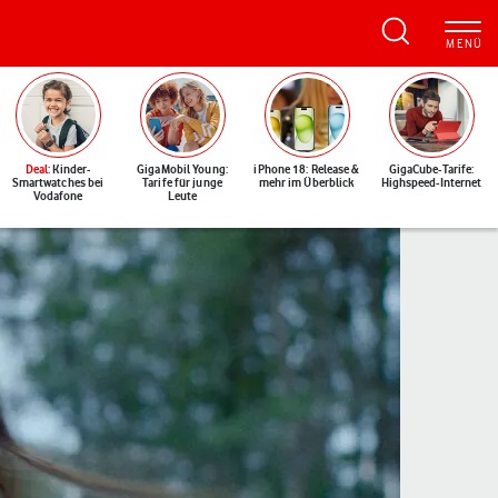
Deal
: Kinder-
GigaMobil Young:
iPhone 18: Release &
GigaCube-Tarife:
Smartwatches bei
Tarife für junge
mehr im Überblick
Highspeed-Internet
Vodafone
Leute