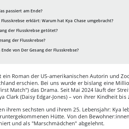
Was passiert am Ende?
 Flusskrebse erklärt: Warum hat Kya Chase umgebracht?
ang der Flusskrebse getötet?
esang der Flusskrebse?
m Ende von Der Gesang der Flusskrebse?
st ein Roman der US-amerikanischen Autorin und Zoo
hland erschien. Bei uns wurde er bislang eine Millio
rst Match") das Drama. Seit Mai 2024 läuft der Strei
a Clark (Daisy Edgar-Jones) – von ihrer Kindheit bis
hen ihrem sechsten und ihrem 25. Lebensjahr: Kya le
heruntergekommenen Hütte. Von den Bewohner:innen
iniert und als "Marschmädchen" abgelehnt.