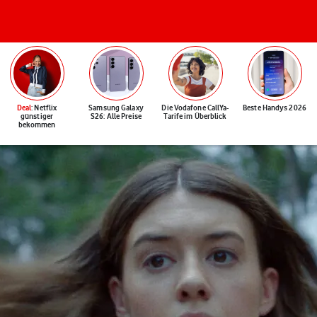
Deal
: Netflix
Samsung Galaxy
Die Vodafone CallYa-
Beste Handys 2026
günstiger
S26: Alle Preise
Tarife im Überblick
bekommen