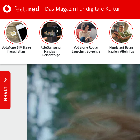
Das Magazin für digitale Kultur
Vodafone: SIM-Karte
Alle Samsung-
Vodafone-Router
Handy auf Raten
freischalten
Handys in
tauschen: So geht's
kaufen: Alle Infos
Reihenfolge
INHALT