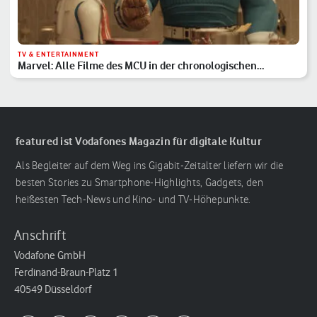
TV & ENTERTAINMENT
Marvel: Alle Filme des MCU in der chronologischen
Reihenfolge
featured ist Vodafones Magazin für digitale Kultur
Als Begleiter auf dem Weg ins Gigabit-Zeitalter liefern wir die
besten Stories zu Smartphone-Highlights, Gadgets, den
heißesten Tech-News und Kino- und TV-Höhepunkte.
Anschrift
Vodafone GmbH
Ferdinand-Braun-Platz 1
40549 Düsseldorf