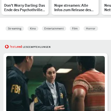
Don't Worry Darling: Das
Nope streamen: Alle
Neu
Ende des Psychothrillers
Infos zum Release des
Netf
erklärt
Jordan-Peele-Schockers
Dei
Streaming
Kino
Entertainment
Film
Horror
red
featu
LESEEMPFEHLUNGEN