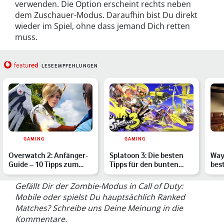
verwenden. Die Option erscheint rechts neben
dem Zuschauer-Modus. Daraufhin bist Du direkt
wieder im Spiel, ohne dass jemand Dich retten
muss.
red
featu
LESEEMPFEHLUNGEN
GAMING
GAMING
Overwatch 2: Anfänger-
Splatoon 3: Die besten
Way
Guide – 10 Tipps zum
Tipps für den bunten
bes
Start
Shooter
Jag
Gefällt Dir der Zombie-Modus in Call of Duty:
Mobile oder spielst Du hauptsächlich Ranked
Matches? Schreibe uns Deine Meinung in die
Kommentare.