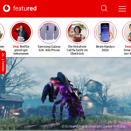
ten
Deal
: Netflix
Samsung Galaxy
Die Vodafone
Beste Handys
Deal
e
günstiger
S26: Alle Preise
CallYa-Tarife im
2026
Smar
bekommen
Überblick
bei 
INHALT
©Screenshot/Activision, Level Infinite