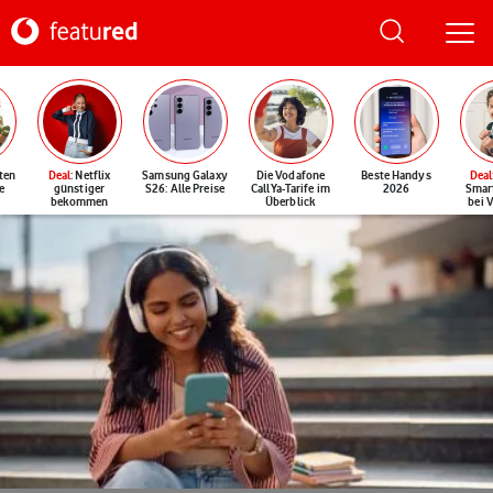
ten
Deal
: Netflix
Samsung Galaxy
Die Vodafone
Beste Handys
Deal
e
günstiger
S26: Alle Preise
CallYa-Tarife im
2026
Smar
bekommen
Überblick
bei 