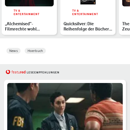
TV &
TV &
ENTERTAINMENT
ENTERTAINMENT
„Alchemised“-
Quicksilver: Die
The
Filmrechte wohl
Reihenfolge der Bücher
Zeu
verkauft: Das ist bisher
& Bonuskapitel von
zum
zur möglich…
Callie…
Ta…
News
Hoerbuch
red
featu
LESEEMPFEHLUNGEN