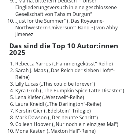
„‘Mama, bitte lern Deutsch‘ – Unser
Eingliederungsversuch in eine geschlossene
Gesellschaft von Tahsim Durgun“
„Just for the Summer“ („Das Royaume-
Northwestern-Universum“ Band 3) von Abby
Jimenez
Das sind die Top 10 Autor:innen
2025
Rebecca Yarros („Flammengeküsst“-Reihe)
Sarah J. Maas („Das Reich der sieben Höfe“-
Reihe)
Lilly Lucas („This could be forever“)
Kyra Groh („The Pumpkin Spice Latte Disaster“)
Lena Kiefer („Westwell“-Reihe)
Laura Kneidl („The Darlington“-Reihe)
Kerstin Gier („Edelstein“-Trilogie)
Mark Dawson („Der neunte Schritt“)
Colleen Hoover („Nur noch ein einziges Mal“)
Mona Kasten („Maxton Hall“-Reihe)