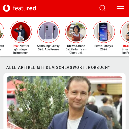
ten
Deal
: Netflix
Samsung Galaxy
Die Vodafone
Beste Handys
Deal
e
günstiger
S26: Alle Preise
CallYa-Tarife im
2026
Smar
bekommen
Überblick
bei 
ALLE ARTIKEL MIT DEM SCHLAGWORT „HÖRBUCH“