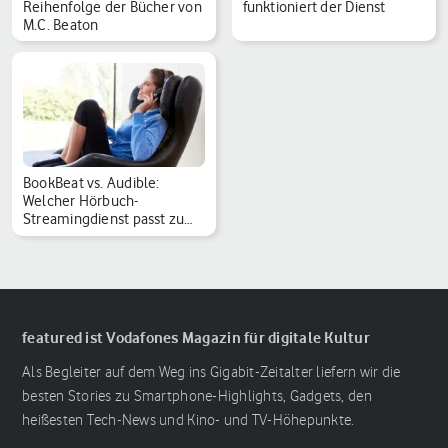
Reihenfolge der Bücher von
funktioniert der Dienst
M.C. Beaton
BookBeat vs. Audible:
Welcher Hörbuch-
Streamingdienst passt zu
mi…
featured ist Vodafones Magazin für digitale Kultur
Als Begleiter auf dem Weg ins Gigabit-Zeitalter liefern wir die
besten Stories zu Smartphone-Highlights, Gadgets, den
heißesten Tech-News und Kino- und TV-Höhepunkte.