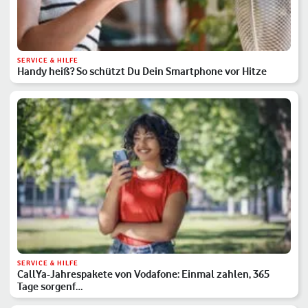
SERVICE & HILFE
Handy heiß? So schützt Du Dein Smartphone vor Hitze
SERVICE & HILFE
CallYa-Jahrespakete von Vodafone: Einmal zahlen, 365
Tage sorgenf…