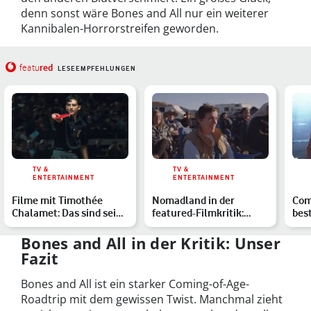
denn sonst wäre Bones and All nur ein weiterer
Kannibalen-Horrorstreifen geworden.
red
featu
LESEEMPFEHLUNGEN
TV &
TV &
ENTERTAINMENT
ENTERTAINMENT
Filme mit Timothée
Nomadland in der
Comi
Chalamet: Das sind seine
featured-Filmkritik:
bes
stärksten Rollen
Country Roads, take me
Erw
anyw…
Bones and All in der Kritik: Unser
Fazit
Bones and All ist ein starker Coming-of-Age-
Roadtrip mit dem gewissen Twist. Manchmal zieht