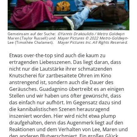
Gemeinsam auf der Suche:
©Yannis Drakoulidis / Metro Goldwyn
Maren (Taylor Russell) und
Mayer Pictures © 2022 Metro-Goldwyn-
Lee (Timothée Chalamet).
Mayer Pictures Inc. All Rights Reserved.
Etwas over-the-top sind auch die kaum zu
ertragenden Liebesszenen. Das liegt daran, dass
nicht nur die Lautstärke ihrer schmatzenden
Knutscherei für zartbesaitete Ohren im Kino
anstrengend ist, sondern auch die Dauer des
Geräusches. Guadagnino übertreibt es an einigen
Stellen und wir haben uns öfter gewünscht, dass
das einfach nur aufhört. Im Gegensatz dazu sind
die kannibalistischen Szenen herausragend
inszeniert worden. Hier wird nicht etwa plump
draufgehalten, denn das Augenmerk liegt auf den
Reaktionen und dem Verhalten von Lee, Maren und
den anderen Blutverschmiert. Ein großes Glück,