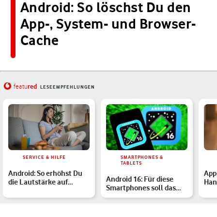
Android: So löschst Du den
App-,
S
ystem-
und Browser-
Cach
e
red
featu
LESEEMPFEHLUNGEN
SERVICE & HILFE
SMARTPHONES &
TABLETS
Android: So erhöhst Du
App
Android 16: Für diese
die Lautstärke auf
Han
Smartphones soll das
Deinem Gerät
geh
Update erscheinen