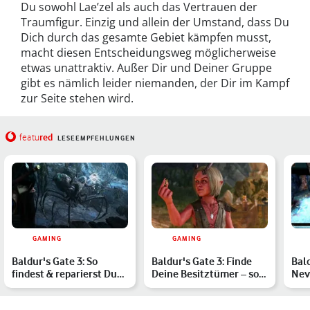
Du sowohl Lae’zel als auch das Vertrauen der
Traumfigur. Einzig und allein der Umstand, dass Du
Dich durch das gesamte Gebiet kämpfen musst,
macht diesen Entscheidungsweg möglicherweise
etwas unattraktiv. Außer Dir und Deiner Gruppe
gibt es nämlich leider niemanden, der Dir im Kampf
zur Seite stehen wird.
red
featu
LESEEMPFEHLUNGEN
GAMING
GAMING
Baldur's Gate 3: So
Baldur's Gate 3: Finde
Bald
findest & reparierst Du
Deine Besitztümer – so
Nev
die Mondlaterne
schließt Du die Que…
Co.:
…