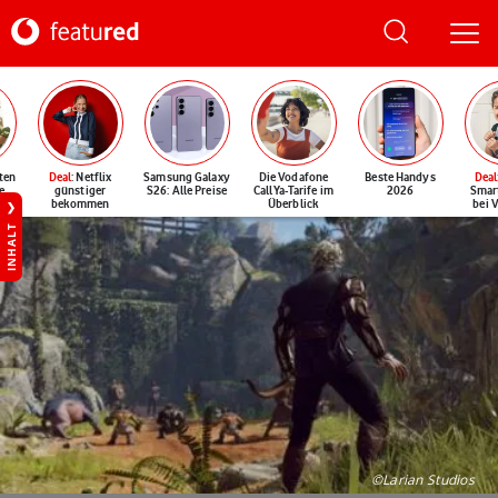
ten
Deal
: Netflix
Samsung Galaxy
Die Vodafone
Beste Handys
Deal
e
günstiger
S26: Alle Preise
CallYa-Tarife im
2026
Smar
bekommen
Überblick
bei 
INHALT
©Larian Studios