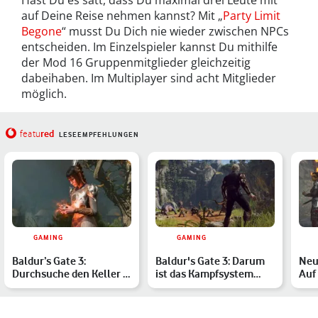
auf Deine Reise nehmen kannst? Mit „
Party Limit
Begone
“ musst Du Dich nie wieder zwischen NPCs
entscheiden. Im Einzelspieler kannst Du mithilfe
der Mod 16 Gruppenmitglieder gleichzeitig
dabeihaben. Im Multiplayer sind acht Mitglieder
möglich.
red
featu
LESEEMPFEHLUNGEN
GAMING
GAMING
Baldur’s Gate 3:
Baldur's Gate 3: Darum
Neu
Durchsuche den Keller –
ist das Kampfsystem
Auf 
so erledigst Du die
rundenbasiert
für
Nebe…