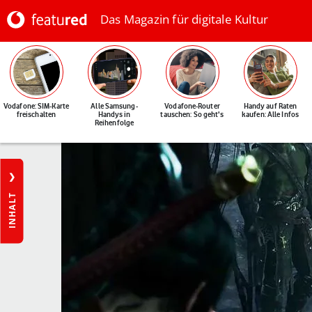
Das Magazin für digitale Kultur
Vodafone: SIM-Karte
Alle Samsung-
Vodafone-Router
Handy auf Raten
freischalten
Handys in
tauschen: So geht's
kaufen: Alle Infos
Reihenfolge
INHALT