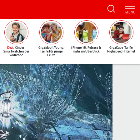
Deal
: Kinder-
GigaMobil Young:
iPhone 18: Release &
GigaCube-Tarife:
Smartwatches bei
Tarife für junge
mehr im Überblick
Highspeed-Internet
Vodafone
Leute