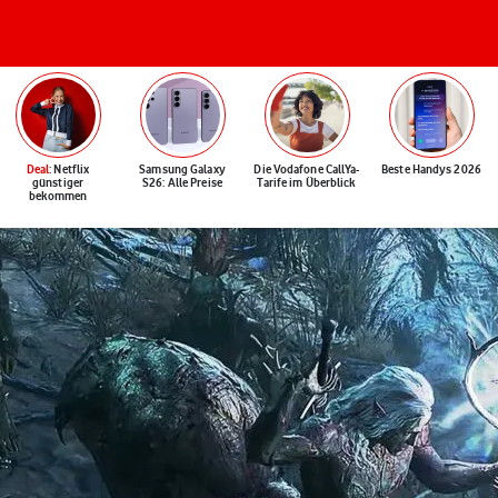
Deal
: Netflix
Samsung Galaxy
Die Vodafone CallYa-
Beste Handys 2026
günstiger
S26: Alle Preise
Tarife im Überblick
bekommen