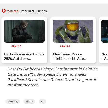
red
featu
LESEEMPFEHLUNGEN
GAMING
GAMING
Die besten neuen Games
Xbox Game Pass –
Nee
2026: Auf diese
Titelübersicht: Alle
– Au
Highlights sind wir
verfügbaren Spiele im
bes
besond…
März …
im…
Hast Du Dir bereits einen Oathbreaker in Baldur’s
Gate 3 erstellt oder spielst Du als normale:r
Paladin:in? Schreib uns Deinen Favoriten gerne in
die Kommentare.
Gaming
Tipps
Pc