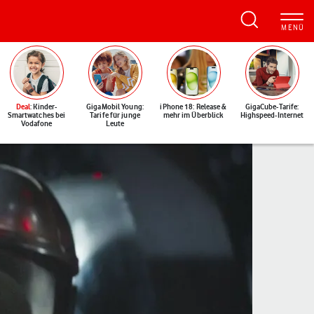
Deal
: Kinder-
GigaMobil Young:
iPhone 18: Release &
GigaCube-Tarife:
Smartwatches bei
Tarife für junge
mehr im Überblick
Highspeed-Internet
Vodafone
Leute