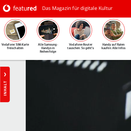
Das Magazin für digitale Kultur
Vodafone: SIM-Karte
Alle Samsung-
Vodafone-Router
Handy auf Raten
freischalten
Handys in
tauschen: So geht's
kaufen: Alle Infos
Reihenfolge
INHALT