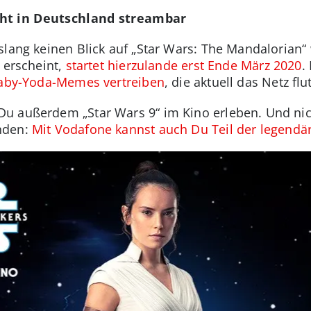
ht in Deutschland streambar
slang keinen Blick auf „Star Wars: The Mandalorian“
 erscheint,
startet hierzulande erst Ende März 2020
.
Baby-Yoda-Memes vertreiben
, die aktuell das Netz flu
u außerdem „Star Wars 9“ im Kino erleben. Und nic
nden:
Mit Vodafone kannst auch Du Teil der legend