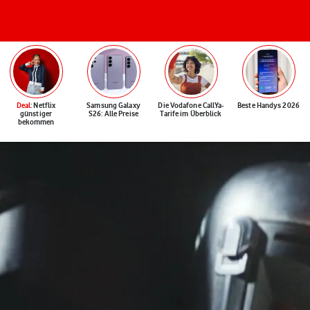
Deal
: Netflix
Samsung Galaxy
Die Vodafone CallYa-
Beste Handys 2026
günstiger
S26: Alle Preise
Tarife im Überblick
bekommen