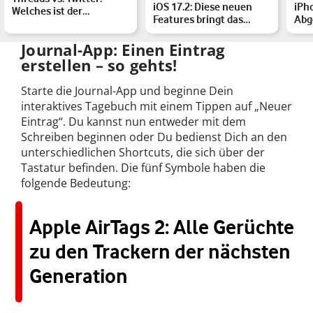
iOS 17.2: Diese neuen
iPh
Welches ist der
Features bringt das
Abg
freundlichere
Apple-Update
mit 
Kurznachrichte…
Info
Journal-App: Einen Eintrag
erstellen – so gehts!
Starte die Journal-App und beginne Dein
interaktives Tagebuch mit einem Tippen auf „Neuer
Eintrag“. Du kannst nun entweder mit dem
Schreiben beginnen oder Du bedienst Dich an den
unterschiedlichen Shortcuts, die sich über der
Tastatur befinden. Die fünf Symbole haben die
folgende Bedeutung:
Apple AirTags 2: Alle Gerüchte
zu den Trackern der nächsten
Generation