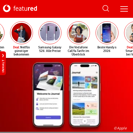
ten
Deal
: Netflix
Samsung Galaxy
Die Vodafone
Beste Handys
Deal
e
günstiger
S26: Alle Preise
CallYa-Tarife im
2026
Smar
bekommen
Überblick
bei 
INHALT
©Apple