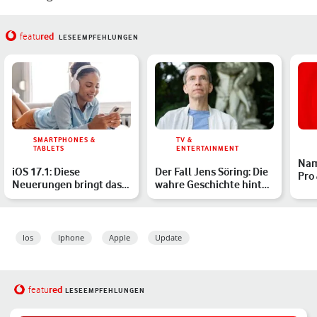
red
featu
LESEEMPFEHLUNGEN
SMARTPHONES &
TV &
TABLETS
ENTERTAINMENT
Nam
iOS 17.1: Diese
Der Fall Jens Söring: Die
Pro 
Neuerungen bringt das
wahre Geschichte hinter
das
Update auf Dein iPhone
der True-Crime-…
Ios
Iphone
Apple
Update
red
featu
LESEEMPFEHLUNGEN