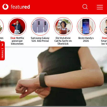
ten
Deal
: Netflix
Samsung Galaxy
Die Vodafone
Beste Handys
Deal
e
günstiger
S26: Alle Preise
CallYa-Tarife im
2026
Smar
bekommen
Überblick
bei 
INHALT