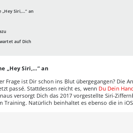
 „Hey Siri,...“ an
azu
wartet auf Dich
e „Hey Siri,...“ an
iner Frage ist Dir schon ins Blut übergegangen? Die A
etzt passé. Stattdessen reicht es, wenn
Du Dein Hand
aus versorgt Dich das 2017 vorgestellte Siri-Ziffern
Training. Natürlich beinhaltet es ebenso die in iOS