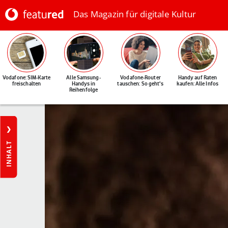
Das Magazin für digitale Kultur
Vodafone: SIM-Karte
Alle Samsung-
Vodafone-Router
Handy auf Raten
freischalten
Handys in
tauschen: So geht's
kaufen: Alle Infos
Reihenfolge
INHALT