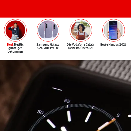
Deal
: Netflix
Samsung Galaxy
Die Vodafone CallYa-
Beste Handys 2026
günstiger
S26: Alle Preise
Tarife im Überblick
bekommen