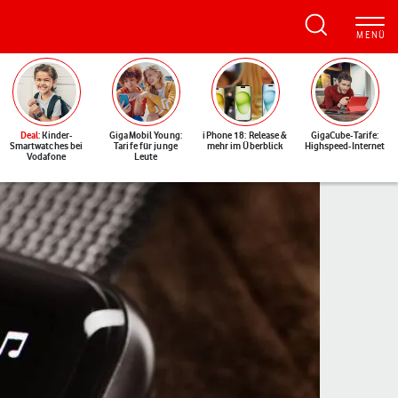
Deal
: Kinder-
GigaMobil Young:
iPhone 18: Release &
GigaCube-Tarife:
Smartwatches bei
Tarife für junge
mehr im Überblick
Highspeed-Internet
Vodafone
Leute