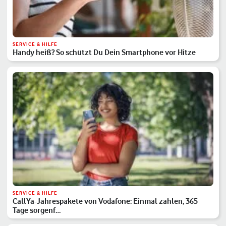
SERVICE & HILFE
Handy heiß? So schützt Du Dein Smartphone vor Hitze
SERVICE & HILFE
CallYa-Jahrespakete von Vodafone: Einmal zahlen, 365
Tage sorgenf…