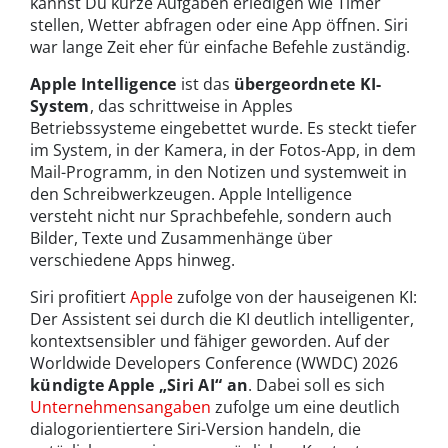
kannst Du kurze Aufgaben erledigen wie Timer
stellen, Wetter abfragen oder eine App öffnen. Siri
war lange Zeit eher für einfache Befehle zuständig.
Apple Intelligence
ist das
übergeordnete KI-
System
, das schrittweise in Apples
Betriebssysteme eingebettet wurde. Es steckt tiefer
im System, in der Kamera, in der Fotos-App, in dem
Mail-Programm, in den Notizen und systemweit in
den Schreibwerkzeugen. Apple Intelligence
versteht nicht nur Sprachbefehle, sondern auch
Bilder, Texte und Zusammenhänge über
verschiedene Apps hinweg.
Siri profitiert
Apple
zufolge von der hauseigenen KI:
Der Assistent sei durch die KI deutlich intelligenter,
kontextsensibler und fähiger geworden. Auf der
Worldwide Developers Conference (WWDC) 2026
kündigte Apple „Siri AI“
an
. Dabei soll es sich
Unternehmensangaben
zufolge um eine deutlich
dialogorientiertere Siri-Version handeln, die