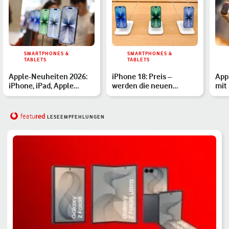
SMARTPHONES &
SMARTPHONES &
TABLETS
TABLETS
Apple-Neuheiten 2026:
iPhone 18: Preis –
App
iPhone, iPad, Apple
werden die neuen
mit
Watch und Co.
Modelle teurer?
Akk
Ger
red
featu
LESEEMPFEHLUNGEN