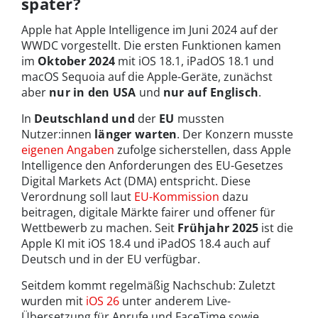
später?
Apple hat Apple Intelligence im Juni 2024 auf der
WWDC vorgestellt. Die ersten Funktionen kamen
im
Oktober 2024
mit iOS 18.1, iPadOS 18.1 und
macOS Sequoia auf die Apple-Geräte, zunächst
aber
nur in den USA
und
nur auf Englisch
.
In
Deutschland und
der
EU
mussten
Nutzer:innen
länger warten
. Der Konzern musste
eigenen Angaben
zufolge sicherstellen, dass Apple
Intelligence den Anforderungen des EU-Gesetzes
Digital Markets Act (DMA) entspricht. Diese
Verordnung soll laut
EU-Kommission
dazu
beitragen, digitale Märkte fairer und offener für
Wettbewerb zu machen. Seit
Frühjahr 2025
ist die
Apple KI mit iOS 18.4 und iPadOS 18.4 auch auf
Deutsch und in der EU verfügbar.
Seitdem kommt regelmäßig Nachschub: Zuletzt
wurden mit
iOS 26
unter anderem Live-
Übersetzung für Anrufe und FaceTime sowie