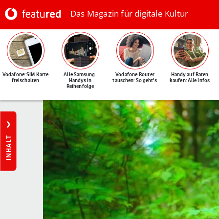
Das Magazin für digitale Kultur
Vodafone: SIM-Karte
Alle Samsung-
Vodafone-Router
Handy auf Raten
freischalten
Handys in
tauschen: So geht's
kaufen: Alle Infos
Reihenfolge
INHALT