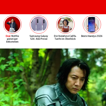
Deal
: Netflix
Samsung Galaxy
Die Vodafone CallYa-
Beste Handys 2026
günstiger
S26: Alle Preise
Tarife im Überblick
bekommen