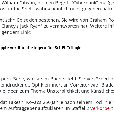
William Gibson, die den Begriff "Cyberpunk" maßge
ost in the Shell" wahrscheinlich nicht gegeben hätte
mt zehn Episoden bestehen. Sie wird von Graham Rol
Clancy’s Jack Ryan" zu verantworten hat. Weitere I
olgendem Link:
ple verfilmt die legendäre Sci-Fi-Trilogie
rpunk-Serie, wie sie im Buche steht: Sie verkörpert 
beeindruckende Optik erinnert an Vorreiter wie "Blad
e Ideen zum Thema Unsterblichkeit und künstliche
esoldat Takeshi Kovacs 250 Jahre nach seinem Tod in
m Auftraggeber aufzuklären. In Staffel 2
verkörpert