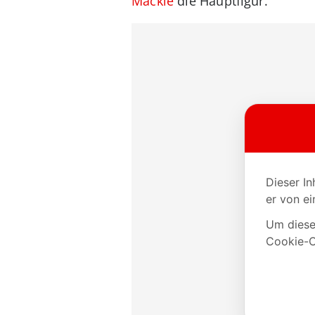
Mackie
die Hauptfigur.