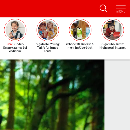
Deal
: Kinder-
GigaMobil Young:
iPhone 18: Release &
GigaCube-Tarife:
Smartwatches bei
Tarife für junge
mehr im Überblick
Highspeed-Internet
Vodafone
Leute