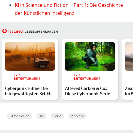
KI in Science und Fiction | Part 1: Die Geschichte
der Künstlichen Intelligenz
red
featu
LESEEMPFEHLUNGEN
TV &
TV &
ENTERTAINMENT
ENTERTAINMENT
Cyberpunk-Filme: Die
Altered Carbon & Co.:
Zis
bildgewaltigsten Sci-Fi-
Diese Cyberpunk-Serien
im 
Werke
musst Du kennen
Fehl
Filme-Serien
Tv
Serie
Appletv