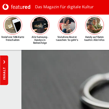
Das Magazin für digitale Kultur
Vodafone: SIM-Karte
Alle Samsung-
Vodafone-Router
Handy auf Raten
freischalten
Handys in
tauschen: So geht's
kaufen: Alle Infos
Reihenfolge
INHALT