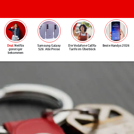
Deal
: Netflix
Samsung Galaxy
Die Vodafone CallYa-
Beste Handys 2026
günstiger
S26: Alle Preise
Tarife im Überblick
bekommen