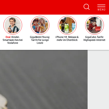
Deal
: Kinder-
GigaMobil Young:
iPhone 18: Release &
GigaCube-Tarife:
Smartwatches bei
Tarife für junge
mehr im Überblick
Highspeed-Internet
Vodafone
Leute