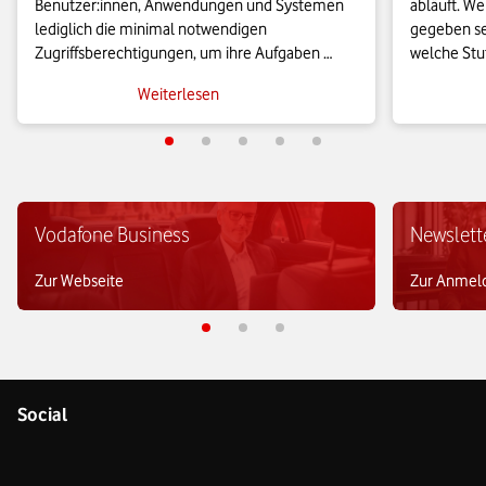
Benutzer:innen, Anwendungen und Systemen 
abläuft. W
lediglich die minimal notwendigen 
gegeben se
Zugriffsberechtigungen, um ihre Aufgaben 
welche Stuf
auszuführen. Auf diese Weise können 
Nutzen hat
Weiterlesen
Unternehmen die Angriffsfläche für 
Zertifizier
Cyberbedrohungen erheblich reduzieren.
Beitrag.
Vodafone Business
Newslett
Zur Webseite
Zur Anmel
Social