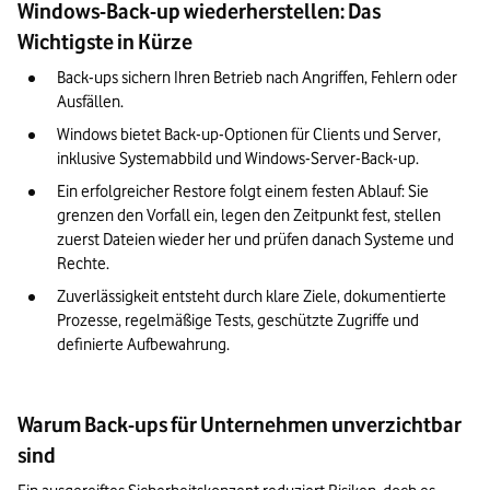
Windows-Back-up wiederherstellen: Das
Best Practices für Back-up-Strategien im Unternehmen
Wichtigste in Kürze
Häufige Fehler bei der Back-up-Wiederherstellung und wie Sie
sie vermeiden
Back-ups sichern Ihren Betrieb nach Angriffen, Fehlern oder 
Ausfällen.
Unser Fazit: Warum Sie wissen sollten, wie Sie Windows-Back-
Windows bietet Back-up-Optionen für Clients und Server, 
ups wiederherstellen
inklusive Systemabbild und Windows-Server-Back-up.
Ein erfolgreicher Restore folgt einem festen Ablauf: Sie 
grenzen den Vorfall ein, legen den Zeitpunkt fest, stellen 
zuerst Dateien wieder her und prüfen danach Systeme und 
Rechte.
Zuverlässigkeit entsteht durch klare Ziele, dokumentierte 
Prozesse, regelmäßige Tests, geschützte Zugriffe und 
definierte Aufbewahrung.
Warum Back-ups für Unternehmen unverzichtbar
sind