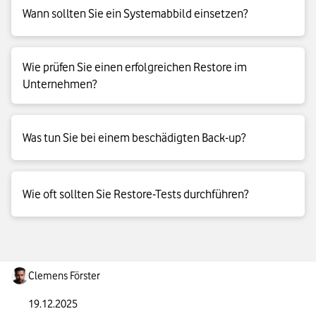
Wann sollten Sie ein Systemabbild einsetzen?
Ein Systemabbild hilft besonders, wenn Windows nicht mehr
Wie prüfen Sie einen erfolgreichen Restore im
startet oder wenn Updates und Treiber das System instabil
Unternehmen?
machen.
Validieren Sie Dateien stichprobenartig, prüfen Sie Rechte und
Was tun Sie bei einem beschädigten Back-up?
Freigaben, und testen Sie die betroffenen Anwendungen mit
typischen Workflows.
Wechseln Sie den Zeitpunkt und das Medium, stellen Sie
Wie oft sollten Sie Restore-Tests durchführen?
zuerst in ein Prüfziel wieder her und ziehen Sie alternative
Quellen wie Snapshots oder Applikations-Back-ups heran.
Planen Sie monatliche Stichproben und zusätzlich
quartalsweise End-to-End-Tests für kritische Dienste.
Clemens Förster
19.12.2025