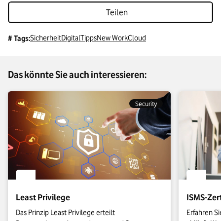
Teilen
Sicherheit
Digital
Tipps
New Work
Cloud
# Tags:
Das könnte Sie auch interessieren:
Security
Least Privilege
ISMS-Zert
Das Prinzip Least Privilege erteilt 
Erfahren Si