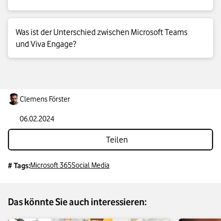
sich darüber vernetzen, eigene Profile anlegen und sich in
Community-Gruppen zu verschiedenen Themen
Microsoft Viva Engage stärkt die interne Vernetzung und den
austauschen. Auch externe Personen lassen sich bei Bedarf in
Was ist der Unterschied zwischen Microsoft Teams
Austausch in Unternehmen – besonders über Abteilungs- und
Gruppen einbinden – etwa für die Zusammenarbeit mit
und Viva Engage?
Standortgrenzen hinweg. Es verbindet Mitarbeitende
Kund:innen oder Expert:innen.
weltweit, fördert Transparenz und Zusammenarbeit und kann
sogar ein klassisches Intranet ersetzen. Damit eignet sich
Microsoft Teams ist primär ein Tool für die Zusammenarbeit in
Microsoft Viva Engage gut für die Kollaboration dezentral
kleinen Gruppen oder Projekten – mit Chats, Meetings und
organisierter Projektteams sowie als interne
Dateiablage. Viva Engage hingegen fördert die
Clemens Förster
Kommunikationsplattform für gesamte Unternehmen.
unternehmensweite Vernetzung und den offenen Austausch,
ähnlich einem sozialen Netzwerk oder einem digitalen
06.02.2024
„Schwarzen Brett“. Beide Tools sind mittlerweile eng
Teilen
miteinander verknüpft: Viva Engage lässt sich direkt in Teams
integrieren, sodass Sie in Ihrem Unternehmen beides
bequem kombinieren können.
Microsoft 365
Social Media
# Tags:
Das könnte Sie auch interessieren: