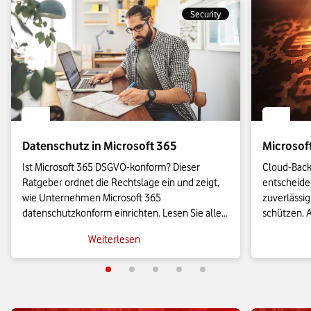
Security
Datenschutz in Microsoft 365
Microsof
Ist Microsoft 365 DSGVO-konform? Dieser 
Cloud-Back-
Ratgeber ordnet die Rechtslage ein und zeigt, 
entscheiden
wie Unternehmen Microsoft 365 
zuverlässig
datenschutzkonform einrichten. Lesen Sie alles 
schützen. A
Wichtige über die EU-Datengrenze, den 
Back-up-Lös
Weiterlesen
Auftragsverarbeitungsvertrag und zu konkreten 
Unternehme
Einstellungen für Diagnosedaten und 
abzusicher
Verschlüsselung.