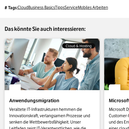
Cloud
Business Basics
Tipps
Service
Mobiles Arbeiten
# Tags:
Das könnte Sie auch interessieren:
Cloud & Hosting
Anwendungsmigration
Microsof
Veraltete IT-Infrastrukturen hemmen die 
Microsoft D
Innovationskraft, verlangsamen Prozesse und 
Customer-R
senken die Wettbewerbsfähigkeit. Unser 
und des Ent
Leitfaden zeigt IT-Verantwortlichen, wie die 
einer cloud