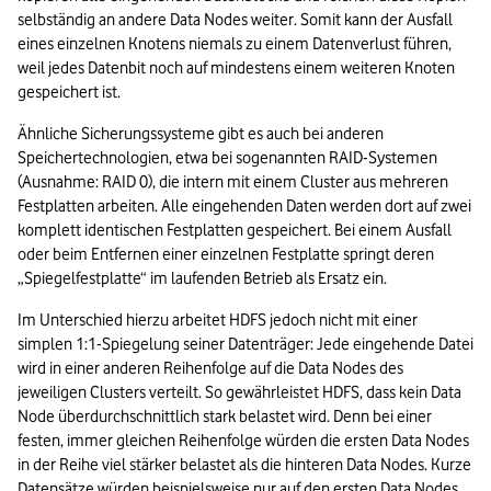
selbständig an andere Data Nodes weiter. Somit kann der Ausfall 
eines einzelnen Knotens niemals zu einem Datenverlust führen, 
weil jedes Datenbit noch auf mindestens einem weiteren Knoten 
gespeichert ist. 
Ähnliche Sicherungssysteme gibt es auch bei anderen 
Speichertechnologien, etwa bei sogenannten RAID-Systemen 
(Ausnahme: RAID 0), die intern mit einem Cluster aus mehreren 
Festplatten arbeiten. Alle eingehenden Daten werden dort auf zwei 
komplett identischen Festplatten gespeichert. Bei einem Ausfall 
oder beim Entfernen einer einzelnen Festplatte springt deren 
„Spiegelfestplatte“ im laufenden Betrieb als Ersatz ein. 
Im Unterschied hierzu arbeitet HDFS jedoch nicht mit einer 
simplen 1:1-Spiegelung seiner Datenträger: Jede eingehende Datei 
wird in einer anderen Reihenfolge auf die Data Nodes des 
jeweiligen Clusters verteilt. So gewährleistet HDFS, dass kein Data 
Node überdurchschnittlich stark belastet wird. Denn bei einer 
festen, immer gleichen Reihenfolge würden die ersten Data Nodes 
in der Reihe viel stärker belastet als die hinteren Data Nodes. Kurze 
Datensätze würden beispielsweise nur auf den ersten Data Nodes 