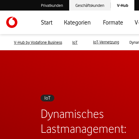
Laden der V-
Privatkunden
Geschäftskunden
V-Hub
Verlassen der V-Hub Webseite: Zum Privatkundenbereich
Verlassen der V-Hub Webseite: Zum 
Start
Kategorien
Formate
V
IoT-Vernetzung
V-Hub by Vodafone Business
IoT
Dynam
IoT
Dynamisches
Lastmanagement: