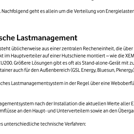
s. Nachfolgend geht es allein um die Verteilung von Energielaste
mische Lastmanagement
t üblicherweise aus einer zentralen Recheneinheit, die über M
 im Hauptverteiler auf einer Hutschiene montiert – wie die XEM
CU200. Größere Lösungen gibt es oft als Stand-alone-Gerät mit z
iner auch für den Außenbereich (GSL Energy, Bluesun, Pknergy)
isches Lastmanagementsystem in der Regel über eine Weboberfläc
gementsystem nach der Installation die aktuellen Werte aller E
romflüsse an den Haupt- und Unterverteilern sowie an den Über
es unterschiedliche technische Verfahren: