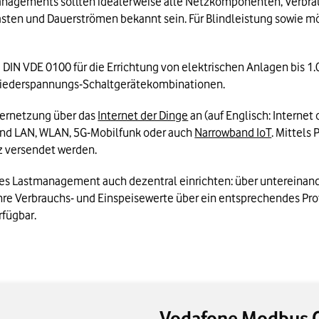
anagements sollten idealerweise alle Netzkomponenten, Verbrauc
asten und Dauerströmen bekannt sein. Für Blindleistung sowie mö
e DIN VDE 0100 für die Errichtung von elektrischen Anlagen bis 1
Niederspannungs-Schaltgerätekombinationen. 
Vernetzung über das 
Internet der Dinge
 an (auf Englisch: Internet 
nd LAN, WLAN, 5G-Mobilfunk oder auch 
Narrowband IoT
. Mittels
z versendet werden.
es Lastmanagement auch dezentral einrichten: über untereinande
re Verbrauchs- und Einspeisewerte über ein entsprechendes Prot
rfügbar.
Vodafone Modbus 