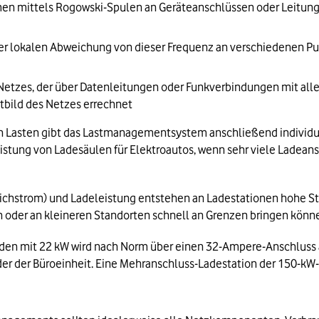
n mittels Rogowski-Spulen an Geräteanschlüssen oder Leitung
 lokalen Abweichung von dieser Frequenz an verschiedenen Pun
 Netzes, der über Datenleitungen oder Funkverbindungen mit all
tbild des Netzes errechnet
chen Lasten gibt das Lastmanagementsystem anschließend individ
eleistung von Ladesäulen für Elektroautos, wenn sehr viele Lade
ichstrom) und Ladeleistung entstehen an Ladestationen hohe St
oder an kleineren Standorten schnell an Grenzen bringen könne
s Laden mit 22 kW wird nach Norm über einen 32-Ampere-Anschlus
der der Büroeinheit. Eine Mehranschluss-Ladestation der 150-kW