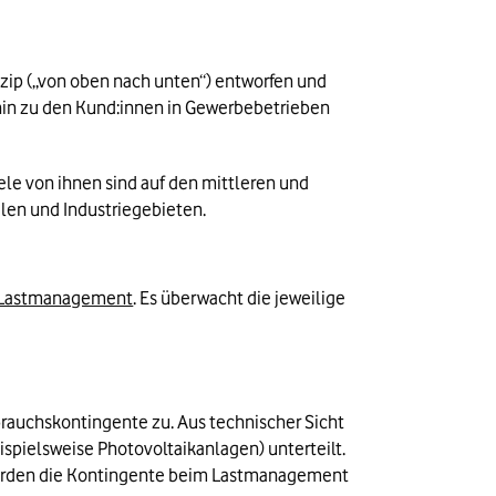
ip („von oben nach unten“) entworfen und 
hin zu den Kund:innen in Gewerbebetrieben 
e von ihnen sind auf den mittleren und 
len und Industriegebieten.
Lastmanagement
. Es überwacht die jeweilige 
auchskontingente zu. Aus technischer Sicht 
pielsweise Photovoltaikanlagen) unterteilt. 
werden die Kontingente beim Lastmanagement 