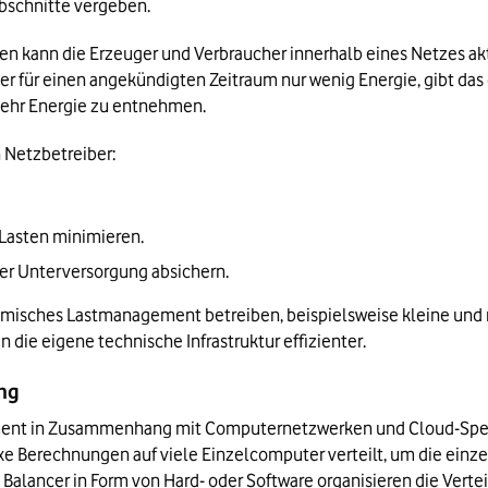
bschnitte vergeben.
en kann die Erzeuger und Verbraucher innerhalb eines Netzes ak
er für einen angekündigten Zeitraum nur wenig Energie, gibt d
 mehr Energie zu entnehmen. 
Netzbetreiber:
Lasten minimieren.
er Unterversorgung absichern.
misches Lastmanagement betreiben, beispielsweise kleine und 
 die eigene technische Infrastruktur effizienter. 
ng
ment in Zusammenhang mit Computernetzwerken und Cloud-Speiche
xe Berechnungen auf viele Einzelcomputer verteilt, um die einz
alancer in Form von Hard- oder Software organisieren die Verte