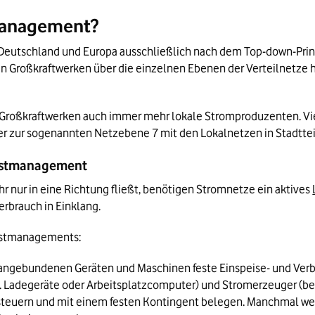
management?
 Deutschland und Europa ausschließlich nach dem Top-down-Prinz
len Großkraftwerken über die einzelnen Ebenen der Verteilnetze 
Großkraftwerken auch immer mehr lokale Stromproduzenten. Viel
 zur sogenannten Netzebene 7 mit den Lokalnetzen in Stadttei
Lastmanagement
r nur in eine Richtung fließt, benötigen Stromnetze ein aktives 
rbrauch in Einklang. 
Lastmanagements:
 angebundenen Geräten und Maschinen feste Einspeise- und Verbr
. Ladegeräte oder Arbeitsplatzcomputer) und Stromerzeuger (beis
 ansteuern und mit einem festen Kontingent belegen. Manchmal 