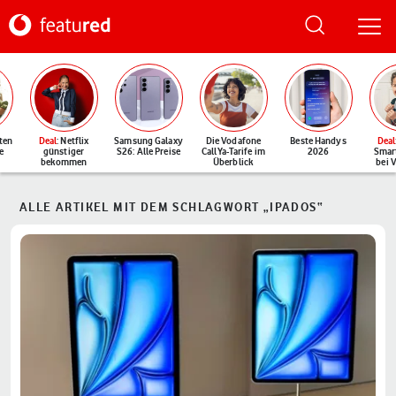
ten
Deal
: Netflix
Samsung Galaxy
Die Vodafone
Beste Handys
Deal
e
günstiger
S26: Alle Preise
CallYa-Tarife im
2026
Smar
bekommen
Überblick
bei 
ALLE ARTIKEL MIT DEM SCHLAGWORT „IPADOS“