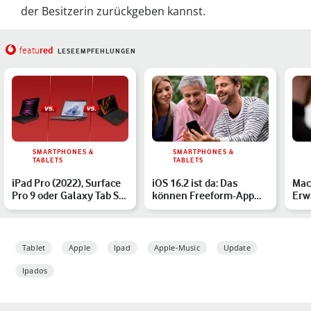
der Besitzerin zurückgeben kannst.
red
featu
LESEEMPFEHLUNGEN
SMARTPHONES &
SMARTPHONES &
TABLETS
TABLETS
iPad Pro (2022), Surface
iOS 16.2 ist da: Das
Mac
Pro 9 oder Galaxy Tab S8
können Freeform-App
Erw
Ultra: Pro-Tabl…
und Apple Music Sing
Lei
Tablet
Apple
Ipad
Apple-Music
Update
Ipados