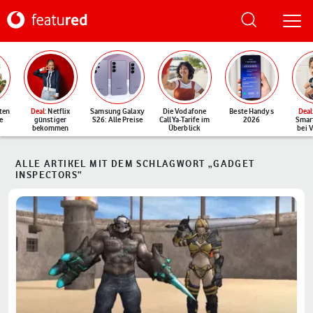
ten
Deal
: Netflix
Samsung Galaxy
Die Vodafone
Beste Handys
Deal
e
günstiger
S26: Alle Preise
CallYa-Tarife im
2026
Smar
bekommen
Überblick
bei 
ALLE ARTIKEL MIT DEM SCHLAGWORT „GADGET
INSPECTORS“