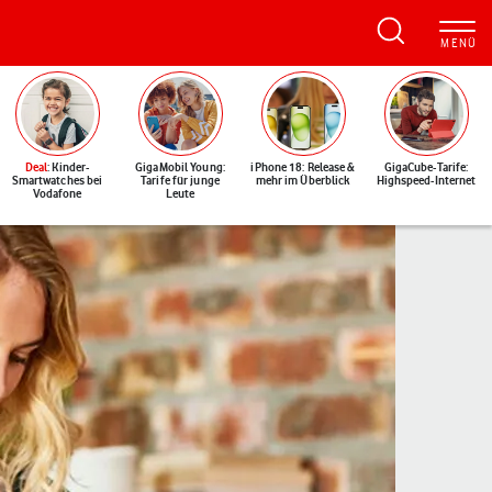
Deal
: Kinder-
GigaMobil Young:
iPhone 18: Release &
GigaCube-Tarife:
Smartwatches bei
Tarife für junge
mehr im Überblick
Highspeed-Internet
Vodafone
Leute