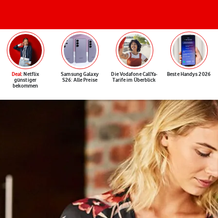
Deal
: Netflix
Samsung Galaxy
Die Vodafone CallYa-
Beste Handys 2026
günstiger
S26: Alle Preise
Tarife im Überblick
bekommen