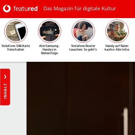
Das Magazin für digitale Kultur
Vodafone: SIM-Karte
Alle Samsung-
Vodafone-Router
Handy auf Raten
freischalten
Handys in
tauschen: So geht's
kaufen: Alle Infos
Reihenfolge
INHALT